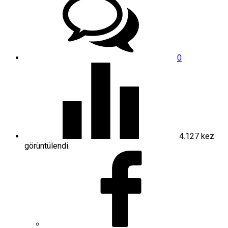
0
4.127
kez
görüntülendi.