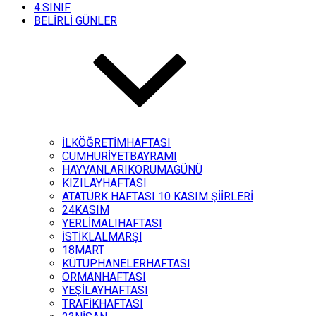
4.SINIF
BELİRLİ GÜNLER
İLKÖĞRETİMHAFTASI
CUMHURİYETBAYRAMI
HAYVANLARIKORUMAGÜNÜ
KIZILAYHAFTASI
ATATÜRK HAFTASI 10 KASIM ŞİİRLERİ
24KASIM
YERLİMALIHAFTASI
İSTİKLALMARŞI
18MART
KÜTÜPHANELERHAFTASI
ORMANHAFTASI
YEŞİLAYHAFTASI
TRAFİKHAFTASI