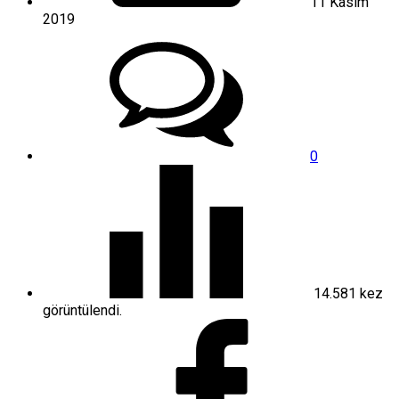
11 Kasım
2019
0
14.581
kez
görüntülendi.