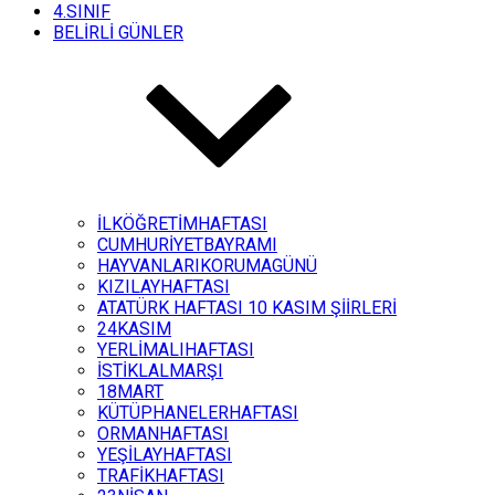
4.SINIF
BELİRLİ GÜNLER
İLKÖĞRETİMHAFTASI
CUMHURİYETBAYRAMI
HAYVANLARIKORUMAGÜNÜ
KIZILAYHAFTASI
ATATÜRK HAFTASI 10 KASIM ŞİİRLERİ
24KASIM
YERLİMALIHAFTASI
İSTİKLALMARŞI
18MART
KÜTÜPHANELERHAFTASI
ORMANHAFTASI
YEŞİLAYHAFTASI
TRAFİKHAFTASI