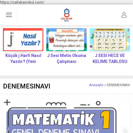
https://caliskanokul.com/
Küçük j Harfi Nasıl
J Sesi Metin Okuma
J SESİ HECE VE
Yazılır? (Yeni
Çalışması
KELİME TABLOSU
Müfredat)
DENEMESINAVI
Anasayfa
»
DENEMESINAVI