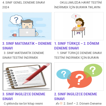
4. SINIF GENEL DENEME SINAVI
OKULUMUZDA HAYAT TESTİNİ
2024
İNDİRMEK İÇİN BURAYA TIKLAYIN
1.Arkadaşlar, geçen yıl okula
başladığınız...
3. SINIF MATEMATİK – DENEME
1. SINIF TÜRKÇE – 2. DÖNEM
SINAVI
DENEME SINAVI
3. SINIF MATEMATİK DENEME
1. SINIF TÜRKÇE DENEME SINAVI
SINAVI TESTİNİ İNDİRMEK
TESTİNİ İNDİRMEK İÇİN BURAYA
İÇİN BURAYA TIKLA 3. SINIF
TIKLA Tamamen özgün 10...
UZUNLUK ÖLÇME
PROBLEMLERİNİ...
3. SINIF İNGİLİZCE DENEME
2. SINIF İNGİLİZCE DENEME
SINAVI
SINAVI
C şıkkında ise bir kitap resmi
✍
2. Sınıf – 2. Dönem Deneme