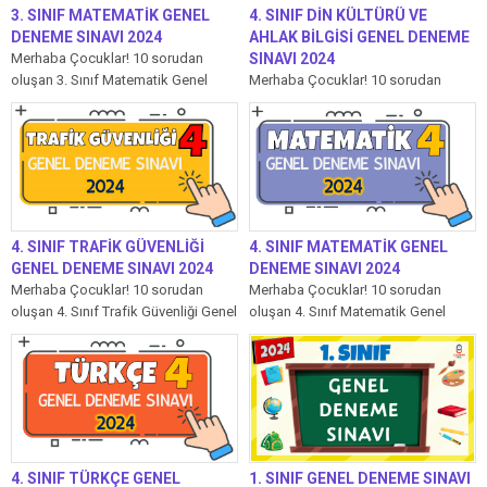
3. SINIF MATEMATİK GENEL
4. SINIF DİN KÜLTÜRÜ VE
DENEME SINAVI 2024
AHLAK BİLGİSİ GENEL DENEME
Merhaba Çocuklar! 10 sorudan
SINAVI 2024
oluşan 3. Sınıf Matematik Genel
Merhaba Çocuklar! 10 sorudan
Deneme Sınavı’mızda her soru 10
oluşan 4. Sınıf Din Kültürü ve Ahlak
puandır....
Bilgisi Genel Deneme Sınavı’mızda...
4. SINIF TRAFİK GÜVENLİĞİ
4. SINIF MATEMATİK GENEL
GENEL DENEME SINAVI 2024
DENEME SINAVI 2024
Merhaba Çocuklar! 10 sorudan
Merhaba Çocuklar! 10 sorudan
oluşan 4. Sınıf Trafik Güvenliği Genel
oluşan 4. Sınıf Matematik Genel
Deneme Sınavı’mızda her soru 10...
Deneme Sınavı’mızda her soru 10
puandır....
4. SINIF TÜRKÇE GENEL
1. SINIF GENEL DENEME SINAVI