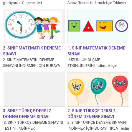
görüyoruz. Seçenekleri
Sınavı Testini İndirmek İçin Tıklayın:
incelediğimizde araba = car
Testin Çözümlerini Aşağıdaki...
eşleştirmesi doğrudur.B...
2. SINIF MATEMATİK DENEME
1. SINIF MATEMATİK DENEME
SINAVI
SINAVI
2. SINIF MATEMATİK- DENEME
UZUNLUK ÖLÇME
SINAVINI İNDİRMEK İÇİN BURAYA
ETKİNLİKLERİNİ indirmek için
TIKLA SIVI ÖLÇME
tıklayın Geometrik Örüntüler testini
PROBLEMLERİNİ İNDİRMEK İÇİN...
indirmek için tıklayın 1. Sınıf...
3. SINIF TÜRKÇE DERSİ 2.
2. SINIF TÜRKÇE DERSİ 2.
DÖNEM DENEME SINAVI
DÖNEM DENEME SINAVI
3. SINIF TÜRKÇE DENEME SINAVINI
2. SINIF TÜRKÇE DENEME SINAVINI
TESTİNİ İNDİRMEK
İNDİRMEK İÇİN BURAYI TIKLA Testin