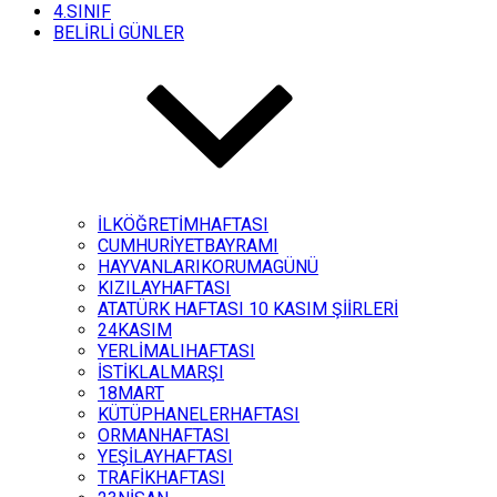
4.SINIF
BELİRLİ GÜNLER
İLKÖĞRETİMHAFTASI
CUMHURİYETBAYRAMI
HAYVANLARIKORUMAGÜNÜ
KIZILAYHAFTASI
ATATÜRK HAFTASI 10 KASIM ŞİİRLERİ
24KASIM
YERLİMALIHAFTASI
İSTİKLALMARŞI
18MART
KÜTÜPHANELERHAFTASI
ORMANHAFTASI
YEŞİLAYHAFTASI
TRAFİKHAFTASI