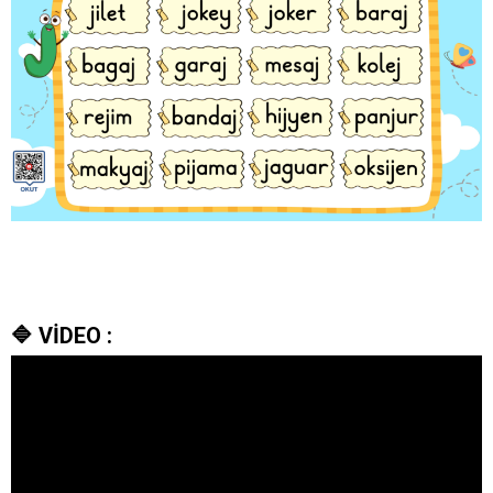
🔷 VİDEO :