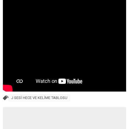
J SESİ HECE VE KELİME TABLOSU