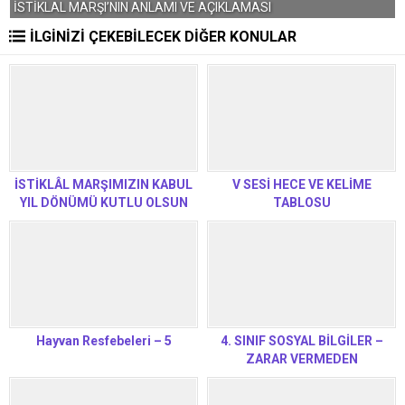
İSTİKLAL MARŞI’NIN ANLAMI VE AÇIKLAMASI
2
İLGİNİZİ ÇEKEBİLECEK DİĞER KONULAR
İSTİKLÂL MARŞIMIZIN KABUL
V SESİ HECE VE KELİME
YIL DÖNÜMÜ KUTLU OLSUN
TABLOSU
Hayvan Resfebeleri – 5
4. SINIF SOSYAL BİLGİLER –
ZARAR VERMEDEN
KULLANALIM