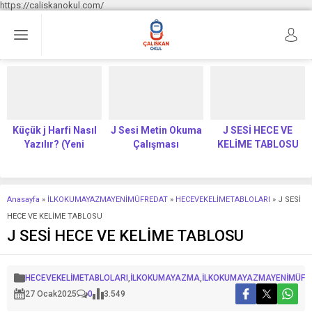
https://caliskanokul.com/
Küçük j Harfi Nasıl
J Sesi Metin Okuma
J SESİ HECE VE
Yazılır? (Yeni
Çalışması
KELİME TABLOSU
Müfredat)
Anasayfa
»
İLKOKUMAYAZMAYENİMÜFREDAT
»
HECEVEKELİMETABLOLARI
»
J SESİ
HECE VE KELİME TABLOSU
J SESİ HECE VE KELİME TABLOSU
HECEVEKELİMETABLOLARI
,
İLKOKUMAYAZMA
,
İLKOKUMAYAZMAYENİMÜFR
27 Ocak
2025
0
3.549