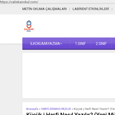
https://caliskanokul.com/
METİN OKUMA ÇALIŞMALARI
LABİRENT ETKİNLİKLERİ
İLKOKUMAYAZMA
1.SINIF
2.SINIF
Anasayfa
»
HARFLERNASILYAZILIR
»
Küçük j Harfi Nasıl Yazılır? (Y
Küçük j Harfi Nasıl Yazılır? (Yeni M