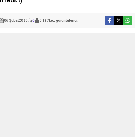
06 Şubat
2025
0
5.197
kez görüntülendi.