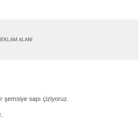
REKLAM ALANI
r şemsiye sapı çiziyoruz.
z.