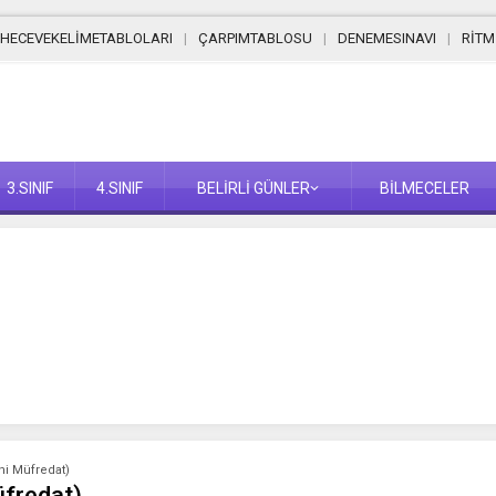
HECEVEKELİMETABLOLARI
ÇARPIMTABLOSU
DENEMESINAVI
RİT
3.SINIF
4.SINIF
BELİRLİ GÜNLER
BİLMECELER
eni Müfredat)
üfredat)