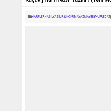
HARFLERNASILYAZILIR
,
İLKOKUMAYAZMAYENİMÜFREDAT