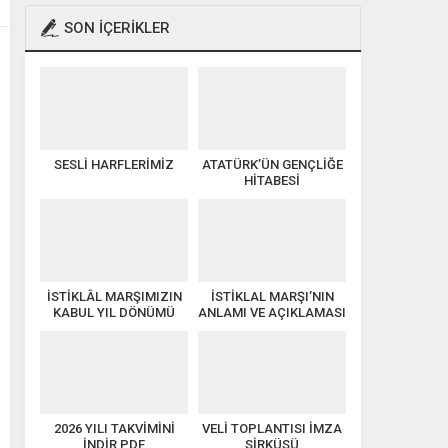
SON İÇERİKLER
SESLİ HARFLERİMİZ
ATATÜRK’ÜN GENÇLİĞE
HİTABESİ
İSTİKLÂL MARŞIMIZIN
İSTİKLAL MARŞI’NIN
KABUL YIL DÖNÜMÜ
ANLAMI VE AÇIKLAMASI
KUTLU OLSUN
2026 YILI TAKVİMİNİ
VELİ TOPLANTISI İMZA
İNDİR PDF
SİRKÜSÜ