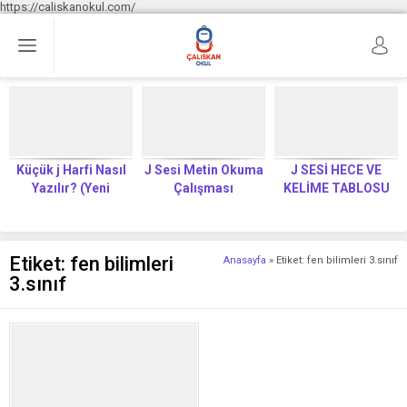
https://caliskanokul.com/
Küçük j Harfi Nasıl
J Sesi Metin Okuma
J SESİ HECE VE
Yazılır? (Yeni
Çalışması
KELİME TABLOSU
Müfredat)
Etiket:
fen bilimleri
Anasayfa
»
Etiket: fen bilimleri 3.sınıf
3.sınıf