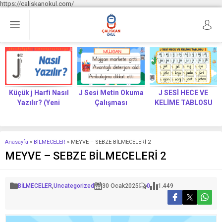
https://caliskanokul.com/
Küçük j Harfi Nasıl
J Sesi Metin Okuma
J SESİ HECE VE
Yazılır? (Yeni
Çalışması
KELİME TABLOSU
Müfredat)
Anasayfa
»
BİLMECELER
»
MEYVE – SEBZE BİLMECELERİ 2
MEYVE – SEBZE BİLMECELERİ 2
BİLMECELER
,
Uncategorized
30 Ocak
2025
0
1.449