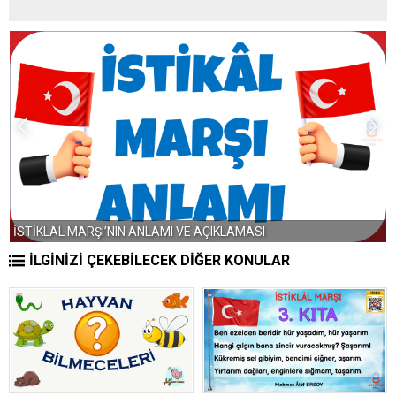
İSTİKLAL MARŞI’NIN ANLAMI VE AÇIKLAMASI
2
İLGİNİZİ ÇEKEBİLECEK DİĞER KONULAR