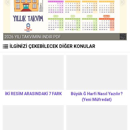
2026 YILI TAKVİMİNİ İNDİR PDF
İLGİNİZİ ÇEKEBİLECEK DİĞER KONULAR
İKİ RESİM ARASINDAKİ 7 FARK
Büyük Ğ Harfi Nasıl Yazılır?
(Yeni Müfredat)