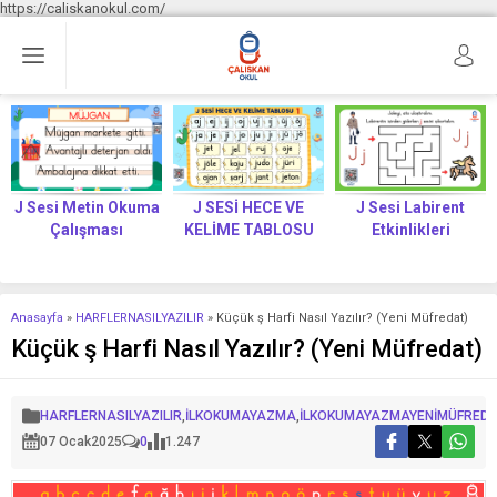
https://caliskanokul.com/
J Sesi Metin Okuma
J SESİ HECE VE
J Sesi Labirent
Çalışması
KELİME TABLOSU
Etkinlikleri
Anasayfa
»
HARFLERNASILYAZILIR
»
Küçük ş Harfi Nasıl Yazılır? (Yeni Müfredat)
Küçük ş Harfi Nasıl Yazılır? (Yeni Müfredat)
HARFLERNASILYAZILIR
,
İLKOKUMAYAZMA
,
İLKOKUMAYAZMAYENİMÜFRED
07 Ocak
2025
0
1.247