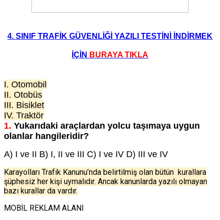
4. SINIF TRAFİK GÜVENLİĞİ YAZILI TESTİNİ İNDİRMEK
İÇİN
BURAYA TIKLA
I. Otomobil
II. Otobüs
III. Bisiklet
IV. Traktör
1.
Yukarıdaki araçlardan yolcu taşımaya uygun
olanlar hangileridir?
A) I ve II B) I, II ve III C) I ve IV D) III ve IV
Karayolları Trafik Kanunu’nda belirtilmiş olan bütün kurallara
şüphesiz her kişi uymalıdır. Ancak kanunlarda yazılı olmayan
bazı kurallar da vardır.
MOBİL REKLAM ALANI