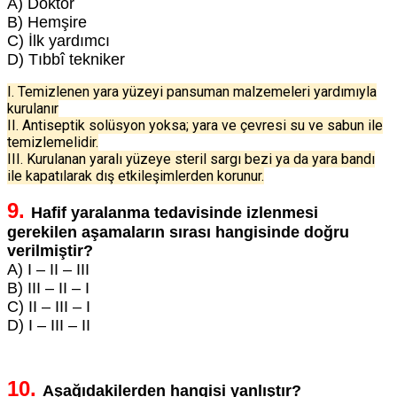
A) Doktor
B) Hemşire
C) İlk yardımcı
D) Tıbbî tekniker
I. Temizlenen yara yüzeyi pansuman malzemeleri yardımıyla
kurulanır
II. Antiseptik solüsyon yoksa; yara ve çevresi su ve sabun ile
temizlemelidir.
III. Kurulanan yaralı yüzeye steril sargı bezi ya da yara bandı
ile kapatılarak dış etkileşimlerden korunur.
9.
Hafif yaralanma tedavisinde izlenmesi
gerekilen aşamaların sırası hangisinde doğru
verilmiştir?
A) I – II – III
B) III – II – I
C) II – III – I
D) I – III – II
10.
Aşağıdakilerden hangisi yanlıştır?