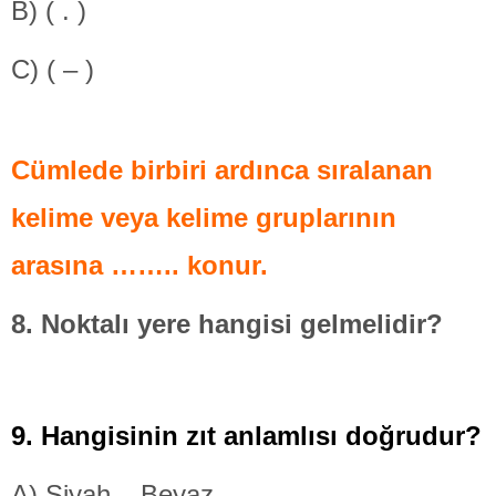
B) ( . )
C) ( – )
Cümlede birbiri ardınca sıralanan
kelime
veya kelime gruplarının
arasına …….. konur.
8. Noktalı yere hangisi gelmelidir?
9. Hangisinin zıt anlamlısı doğrudur?
A) Siyah – Beyaz