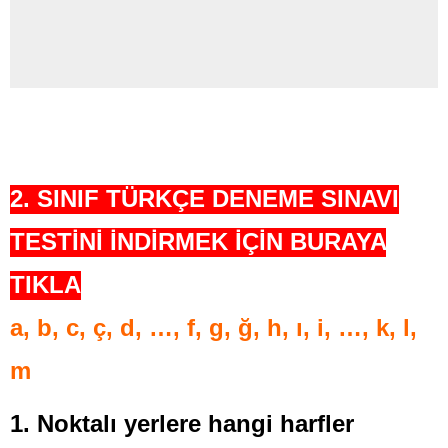
2. SINIF TÜRK
ÇE DENEME SINAVI
TESTİNİ İNDİRMEK İÇİN BURAYA
TIKLA
a, b, c, ç, d, …, f, g, ğ, h, ı, i, …, k, l,
m
1. Noktalı yerlere hangi harfler