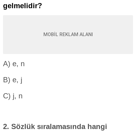
gelmelidir?
MOBİL REKLAM ALANI
A) e, n
B) e, j
C) j, n
2. Sözlük sıralamasında hangi