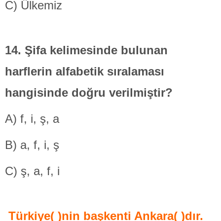
C) Ülkemiz
14. Şifa kelimesinde bulunan
harflerin alfabetik sıralaması
hangisinde doğru verilmiştir?
A) f, i, ş, a
B) a, f, i, ş
C) ş, a, f, i
Türkiye( )nin başkenti Ankara( )dır.