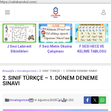
https://caliskanokul.com/
J Sesi Labirent
F Sesi Metin Okuma
F SESİ HECE VE
Etkinlikleri
Çalışması
KELİME TABLOSU
Anasayfa
»
Uncategorized
»
2. SINIF TÜRKÇE – 1. DÖNEM DENEME SINAVI
2. SINIF TÜRKÇE – 1. DÖNEM DENEME
SINAVI
Uncategorized
14 Ağustos
2020
2
4.252