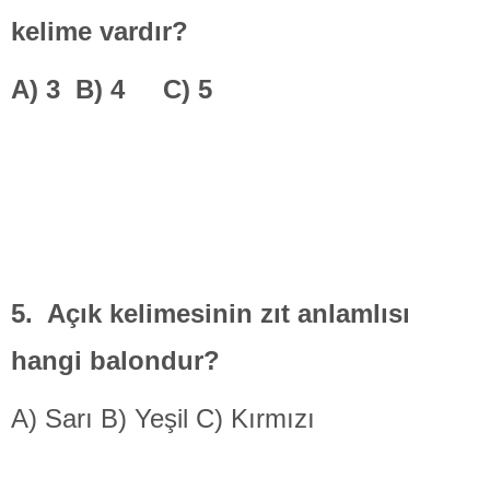
kelime vardır?
A)
3
B)
4
C)
5
5. Açık kelimesinin zıt anlamlısı
hangi balondur?
A) Sarı B) Yeşil C) Kırmızı