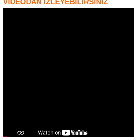
VİDEODAN İZLEYEBİLİRSİNİZ