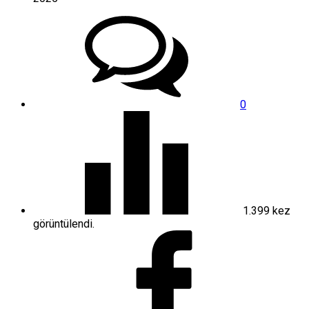
0
1.399
kez
görüntülendi.