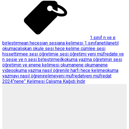
1.sınıf n ve e
birleştirme
an hecesi
an sesi
ana kelimesi 1.sınıf
anetil
anetil
okuma
çalışkan okul
e sesi hece kelime cümle
e sesi
hissettirme
e sesi öğretimi
e sesi öğretimi yeni müfredat
e ve
n sesi
e ve n sesi birleştirme
ilkokuma yazma öğretimi
n sesi
öğretimi
n ve e
nene kelimesi okuma
nene okuma
nene
video
okuma yazma nasıl öğrenilir harfi hece kelime
okuma
yazmayı nasıl öğrenirelime
yeni müfredat
yeni müfredat
2024
“nene” Kelimesi Çalışma Kağıdı İndir