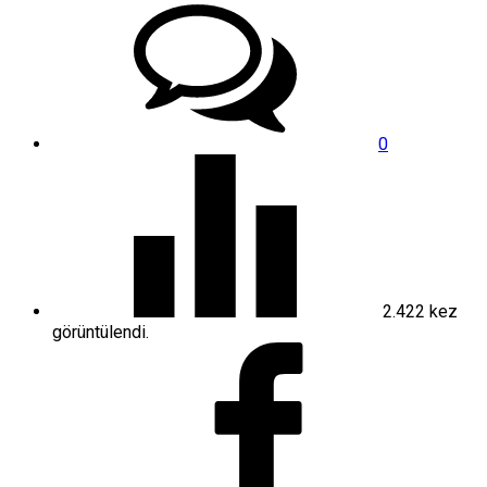
0
2.422
kez
görüntülendi.