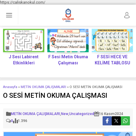
https://caliskanokul.com/
J Sesi Labirent
F Sesi Metin Okuma
F SESİ HECE VE
Etkinlikleri
Çalışması
KELİME TABLOSU
Anasayfa
»
METİN OKUMA ÇALIŞMALARI
»
O SESİ METİN OKUMA ÇALIŞMASI
O SESİ METİN OKUMA ÇALIŞMASI
METİN OKUMA ÇALIŞMALARI
,
New
,
Uncategorized
16 Kasım
2024
0
1.396