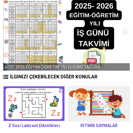
2025-2026 EĞİTİM-ÖĞRETİM YILI İŞ GÜNÜ TAKVİMİ
M
İLGİNİZİ ÇEKEBİLECEK DİĞER KONULAR
Z Sesi Labirent Etkinlikleri
RİTMİK SAYMALAR