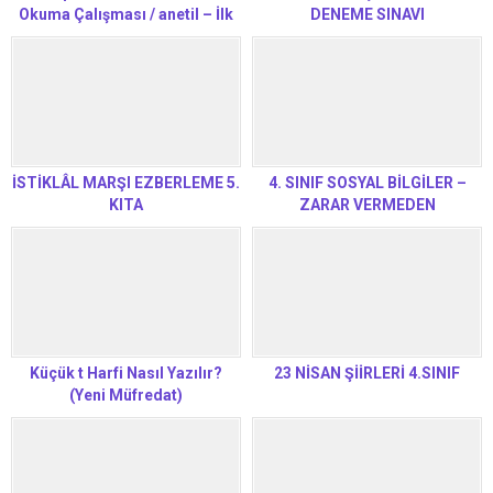
Okuma Çalışması / anetil – İlk
DENEME SINAVI
Okuma Yazma Öğretimi – Yeni
Müfredat
İSTİKLÂL MARŞI EZBERLEME 5.
4. SINIF SOSYAL BİLGİLER –
KITA
ZARAR VERMEDEN
KULLANALIM
Küçük t Harfi Nasıl Yazılır?
23 NİSAN ŞİİRLERİ 4.SINIF
(Yeni Müfredat)