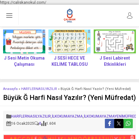
https://caliskanokul.com/
J Sesi Metin Okuma
J SESİ HECE VE
J Sesi Labirent
Çalışması
KELİME TABLOSU
Etkinlikleri
Anasayfa
»
HARFLERNASILYAZILIR
»
Büyük Ğ Harfi Nasıl Yazılır? (Yeni Müfredat)
Büyük Ğ Harfi Nasıl Yazılır? (Yeni Müfredat)
HARFLERNASILYAZILIR
,
İLKOKUMAYAZMA
,
İLKOKUMAYAZMAYENİMÜFRED
16 Ocak
2025
0
1.604