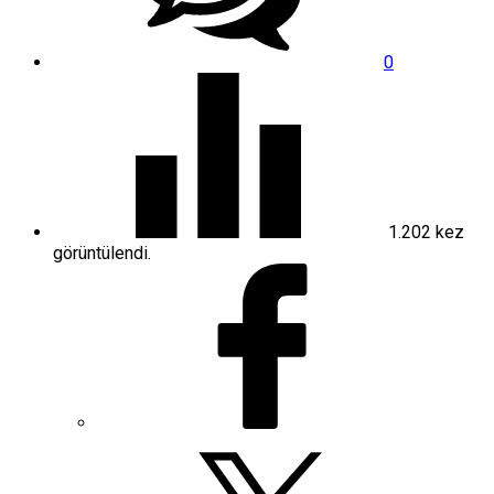
0
1.202
kez
görüntülendi.