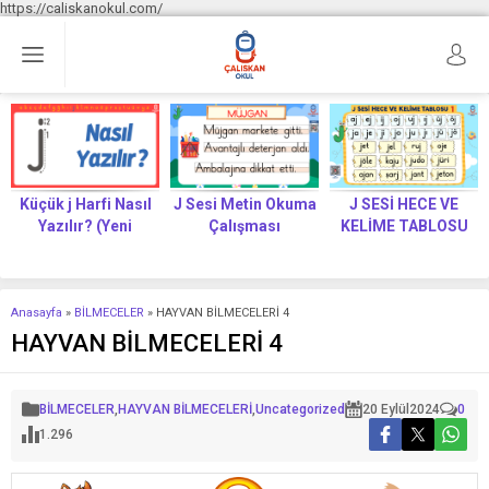
https://caliskanokul.com/
Küçük j Harfi Nasıl
J Sesi Metin Okuma
J SESİ HECE VE
Yazılır? (Yeni
Çalışması
KELİME TABLOSU
Müfredat)
Anasayfa
»
BİLMECELER
»
HAYVAN BİLMECELERİ 4
HAYVAN BİLMECELERİ 4
BİLMECELER
,
HAYVAN BİLMECELERİ
,
Uncategorized
20 Eylül
2024
0
1.296