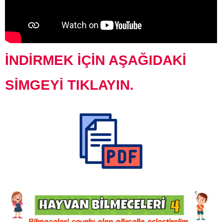
İNDİRMEK İÇİN AŞAĞIDAKİ
SİMGEYİ TIKLAYIN.