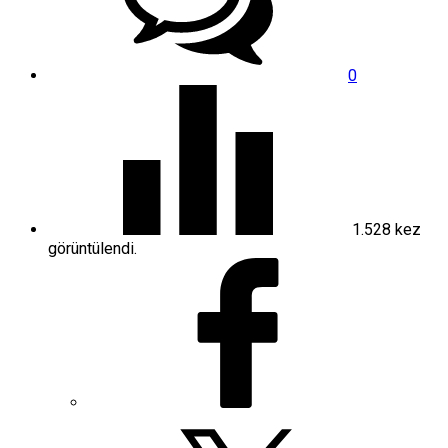
0
1.528
kez
görüntülendi.