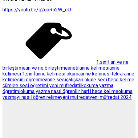
https://youtu.be/q2coR52W_eU
1.sınıf an ve ne
birleştirme
an ve ne birleştirme
anetil
anne kelimesi
anne
kelimesi 1.sınıf
anne kelimesi okuma
anne kelimesi tekrar
anne
kelimesini öğrenme
anne sesi
çalışkan okul
e sesi hece kelime
cümle
e sesi öğretimi yeni müfredat
ilkokuma yazma
öğretimi
okuma yazma nasıl öğrenilir harfi hece kelime
okuma
yazmayı nasıl öğrenirelime
yeni müfredat
yeni müfredat 2024