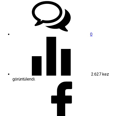
0
2.627
kez
görüntülendi.