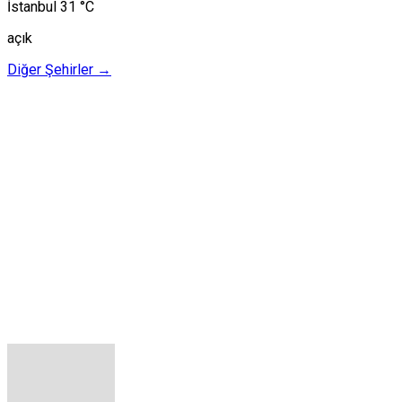
İstanbul
31 °C
açık
Diğer Şehirler →