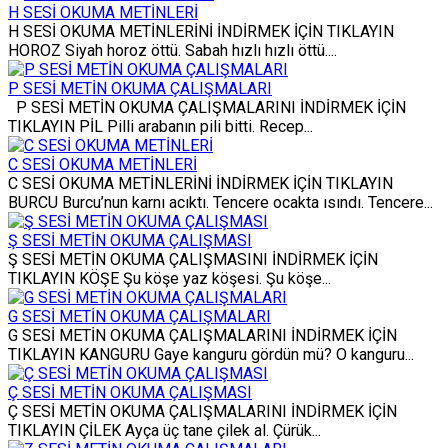
H SESİ OKUMA METİNLERİ
H SESİ OKUMA METİNLERİNİ İNDİRMEK İÇİN TIKLAYIN
HOROZ Siyah horoz öttü. Sabah hızlı hızlı öttü....
P SESİ METİN OKUMA ÇALIŞMALARI
P SESİ METİN OKUMA ÇALIŞMALARINI İNDİRMEK İÇİN
TIKLAYIN PİL Pilli arabanın pili bitti. Recep...
C SESİ OKUMA METİNLERİ
C SESİ OKUMA METİNLERİNİ İNDİRMEK İÇİN TIKLAYIN
BURCU Burcu’nun karnı acıktı. Tencere ocakta ısındı. Tencere...
Ş SESİ METİN OKUMA ÇALIŞMASI
Ş SESİ METİN OKUMA ÇALIŞMASINI İNDİRMEK İÇİN
TIKLAYIN KÖŞE Şu köşe yaz köşesi. Şu köşe...
G SESİ METİN OKUMA ÇALIŞMALARI
G SESİ METİN OKUMA ÇALIŞMALARINI İNDİRMEK İÇİN
TIKLAYIN KANGURU Gaye kanguru gördün mü? O kanguru...
Ç SESİ METİN OKUMA ÇALIŞMASI
Ç SESİ METİN OKUMA ÇALIŞMALARINI İNDİRMEK İÇİN
TIKLAYIN ÇİLEK Ayça üç tane çilek al. Çürük...