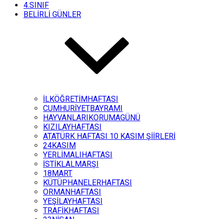
4.SINIF
BELİRLİ GÜNLER
İLKÖĞRETİMHAFTASI
CUMHURİYETBAYRAMI
HAYVANLARIKORUMAGÜNÜ
KIZILAYHAFTASI
ATATÜRK HAFTASI 10 KASIM ŞİİRLERİ
24KASIM
YERLİMALIHAFTASI
İSTİKLALMARŞI
18MART
KÜTÜPHANELERHAFTASI
ORMANHAFTASI
YEŞİLAYHAFTASI
TRAFİKHAFTASI