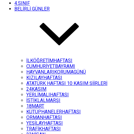
4.SINIF
BELİRLİ GÜNLER
İLKÖĞRETİMHAFTASI
CUMHURİYETBAYRAMI
HAYVANLARIKORUMAGÜNÜ
KIZILAYHAFTASI
ATATÜRK HAFTASI 10 KASIM ŞİİRLERİ
24KASIM
YERLİMALIHAFTASI
İSTİKLALMARŞI
18MART
KÜTÜPHANELERHAFTASI
ORMANHAFTASI
YEŞİLAYHAFTASI
TRAFİKHAFTASI