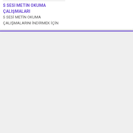
S SESİ METİN OKUMA
ÇALIŞMALARI
S SESİ METİN OKUMA
ÇALIŞMALARINI İNDİRMEK İÇİN
TIKLAYIN. MASKE Seda maskeni
unutma. Eski maskeni at....