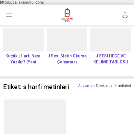
https://caliskanokul.com/
Küçük j Harfi Nasıl
J Sesi Metin Okuma
J SESİ HECE VE
Yazılır? (Yeni
Çalışması
KELİME TABLOSU
Müfredat)
Etiket:
s harfi metinleri
Anasayfa
»
Etiket: s harfi metinleri