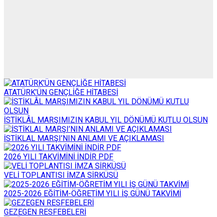
ATATÜRK’ÜN GENÇLİĞE HİTABESİ
İSTİKLÂL MARŞIMIZIN KABUL YIL DÖNÜMÜ KUTLU OLSUN
İSTİKLAL MARŞI’NIN ANLAMI VE AÇIKLAMASI
2026 YILI TAKVİMİNİ İNDİR PDF
VELİ TOPLANTISI İMZA SİRKÜSÜ
2025-2026 EĞİTİM-ÖĞRETİM YILI İŞ GÜNÜ TAKVİMİ
GEZEGEN RESFEBELERİ