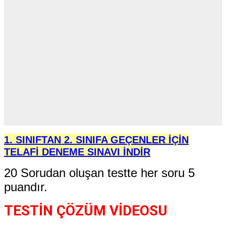
1. SINIFTAN 2. SINIFA GEÇENLER İÇİN
TELAFİ DENEME SINAVI İNDİR
20 Sorudan oluşan testte her soru 5
puandır.
TESTİN ÇÖZÜM VİDEOSU