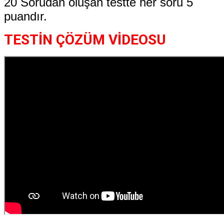
20 Sorudan oluşan testte her soru 5
puandır.
TESTİN ÇÖZÜM VİDEOSU