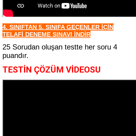
4. SINIFTAN 5. SINIFA GEÇENLER İÇİN
TELAFİ DENEME SINAVI İNDİR
25 Sorudan oluşan testte her soru 4
puandır.
TESTİN ÇÖZÜM VİDEOSU