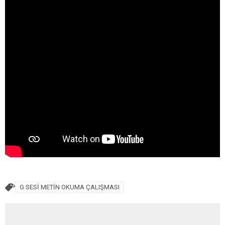
G SESİ METİN OKUMA ÇALIŞMASI