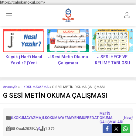
https://caliskanokul.com/
Küçük j Harfi Nasıl
J Sesi Metin Okuma
J SESİ HECE VE
Yazılır? (Yeni
Çalışması
KELİME TABLOSU
Müfredat)
Anasayfa
»
İLKOKUMAYAZMA
»
G SESİ METİN OKUMA ÇALIŞMASI
G SESİ METİN OKUMA ÇALIŞMASI
METİN
İLKOKUMAYAZMA
,
İLKOKUMAYAZMAYENİMÜFREDAT
,
OKUMA
,
New
,
U
ÇALIŞMALARI
08 Ocak
2025
0
1.379