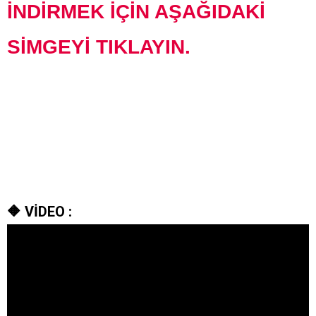
İNDİRMEK İÇİN AŞAĞIDAKİ
SİMGEYİ TIKLAYIN.
🔶
VİDEO :