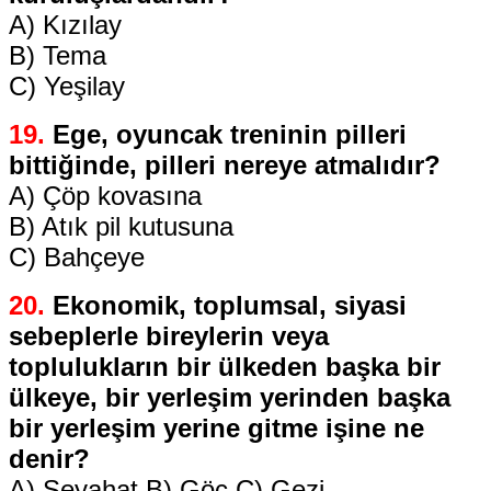
A) Kızılay
B) Tema
C) Yeşilay
19.
Ege, oyuncak treninin pilleri
bittiğinde, pilleri nereye atmalıdır?
A) Çöp kovasına
B) Atık pil kutusuna
C) Bahçeye
20.
Ekonomik, toplumsal, siyasi
sebeplerle bireylerin veya
toplulukların bir ülkeden başka bir
ülkeye, bir yerleşim yerinden başka
bir yerleşim yerine gitme işine ne
denir?
A) Seyahat B) Göç C) Gezi