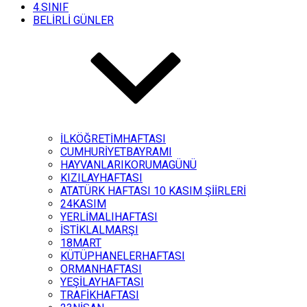
4.SINIF
BELİRLİ GÜNLER
İLKÖĞRETİMHAFTASI
CUMHURİYETBAYRAMI
HAYVANLARIKORUMAGÜNÜ
KIZILAYHAFTASI
ATATÜRK HAFTASI 10 KASIM ŞİİRLERİ
24KASIM
YERLİMALIHAFTASI
İSTİKLALMARŞI
18MART
KÜTÜPHANELERHAFTASI
ORMANHAFTASI
YEŞİLAYHAFTASI
TRAFİKHAFTASI