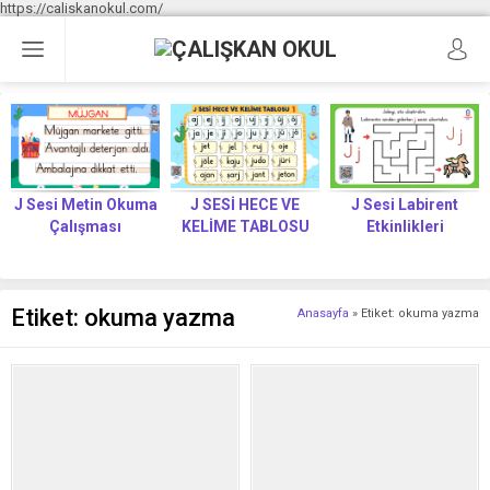
https://caliskanokul.com/
J Sesi Metin Okuma
J SESİ HECE VE
J Sesi Labirent
Çalışması
KELİME TABLOSU
Etkinlikleri
Etiket:
okuma yazma
Anasayfa
»
Etiket: okuma yazma