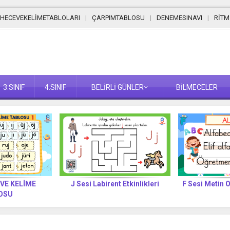
HECEVEKELİMETABLOLARI
ÇARPIMTABLOSU
DENEMESINAVI
RİT
3.SINIF
4.SINIF
BELİRLİ GÜNLER
BİLMECELER
 VE KELİME
J Sesi Labirent Etkinlikleri
F Sesi Metin 
OSU