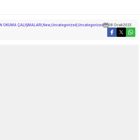
İN OKUMA ÇALIŞMALARI
,
New
,
Uncategorized
,
Uncategorized
08 Ocak
2025