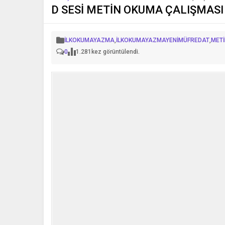
D SESİ METİN OKUMA ÇALIŞMASI
İLKOKUMAYAZMA
,
İLKOKUMAYAZMAYENİMÜFREDAT
,
MET
0
1.281
kez görüntülendi.