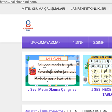
https://caliskanokul.com/
METİN OKUMA ÇALIŞMALARI
LABİRENT ETKİNLİKLERİ
İLKOKUMAYAZMA
1.SINIF
2.SINIF
Yazılır? (Yeni
J Sesi Metin Okuma Çalışması
J SESİ HECE
t)
TABL
Anasayfa
»
İLKOKUMAYAZMA
»
D SESİ METİN OKUMA ÇALIŞMASI