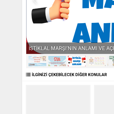
2026 YILI TAKVİMİNİ İNDİR PDF
İLGİNİZİ ÇEKEBİLECEK DİĞER KONULAR