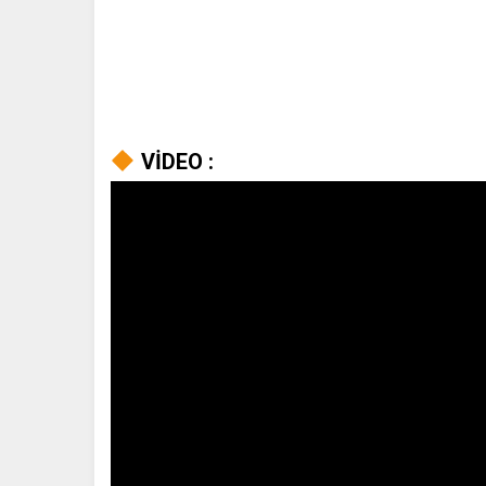
40 Tane 23 Nisan 
VİDEO :