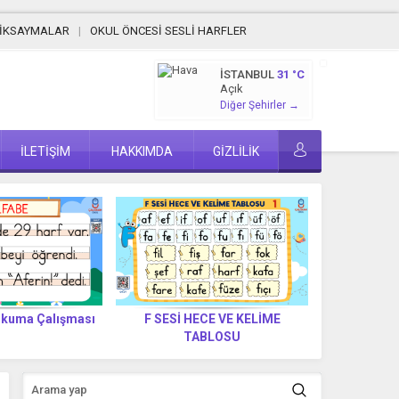
MİKSAYMALAR
OKUL ÖNCESİ SESLİ HARFLER
İSTANBUL
31 °C
Açık
Diğer Şehirler →
İLETİŞİM
HAKKIMDA
GİZLİLİK
Okuma Çalışması
F SESİ HECE VE KELİME
F Sesi Lab
TABLOSU