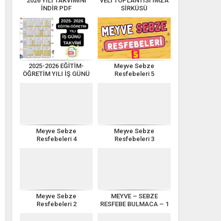
2026 YILI TAKVİMİNİ
VELİ TOPLANTISI İMZA
İNDİR PDF
SİRKÜSÜ
2025-2026 EĞİTİM-
Meyve Sebze
ÖĞRETİM YILI İŞ GÜNÜ
Resfebeleri 5
TAKVİMİ
Meyve Sebze
Meyve Sebze
Resfebeleri 4
Resfebeleri 3
Meyve Sebze
MEYVE – SEBZE
Resfebeleri 2
RESFEBE BULMACA – 1