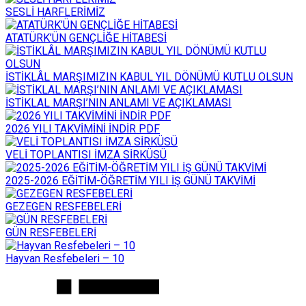
SESLİ HARFLERİMİZ
ATATÜRK’ÜN GENÇLİĞE HİTABESİ
İSTİKLÂL MARŞIMIZIN KABUL YIL DÖNÜMÜ KUTLU OLSUN
İSTİKLAL MARŞI’NIN ANLAMI VE AÇIKLAMASI
2026 YILI TAKVİMİNİ İNDİR PDF
VELİ TOPLANTISI İMZA SİRKÜSÜ
2025-2026 EĞİTİM-ÖĞRETİM YILI İŞ GÜNÜ TAKVİMİ
GEZEGEN RESFEBELERİ
GÜN RESFEBELERİ
Hayvan Resfebeleri – 10