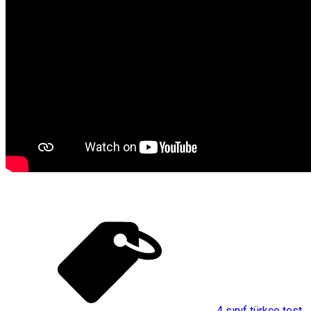
4 sınıf türkçe test