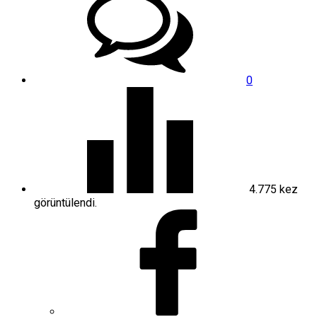
0
4.775
kez
görüntülendi.