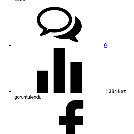
0
1.384
kez
görüntülendi.