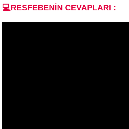
💻RESFEBENİN CEVAPLARI :