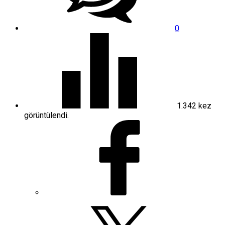
0
1.342
kez
görüntülendi.