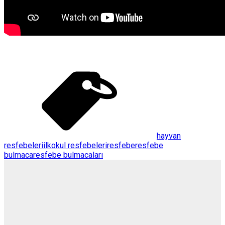
hayvan
resfebeleri
ilkokul resfebeleri
resfebe
resfebe
bulmaca
resfebe bulmacaları