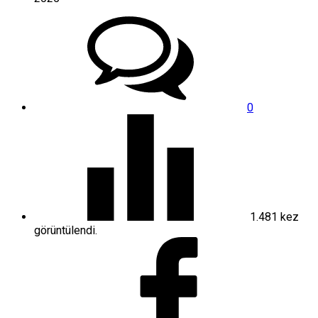
0
1.481
kez
görüntülendi.