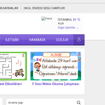
MİKSAYMALAR
OKUL ÖNCESİ SESLİ HARFLER
İSTANBUL
31 °C
Açık
Diğer Şehirler →
İLETİŞİM
HAKKIMDA
GİZLİLİK
Okuma Çalışması
F SESİ HECE VE KELİME
F Sesi Lab
TABLOSU