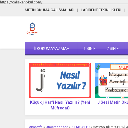
https://caliskanokul.com/
METİN OKUMA ÇALIŞMALARI
LABİRENT ETKİNLİKLERİ
İLKOKUMAYAZMA
1.SINIF
2.SINIF
Yazılır? (Yeni
J Sesi Metin Okuma Çalışması
J SESİ HECE
t)
TABL
Anasayfa
»
Uncategorized
»
BİLMECELER
»
HAYVAN BİLMECELERİ 3