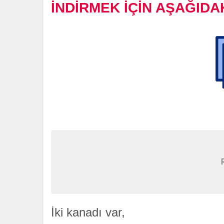
İNDİRMEK İÇİN AŞAĞIDAK
40 Tane 23 Nisan 
İki kanadı var,