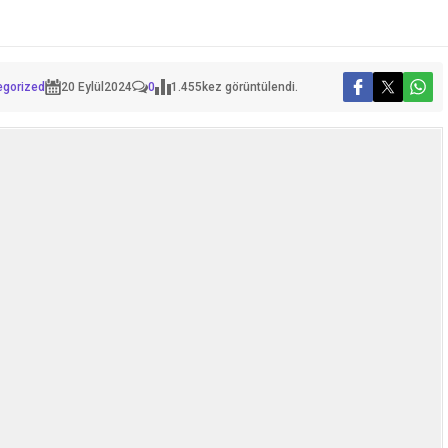
egorized
20 Eylül
2024
0
1.455
kez görüntülendi.