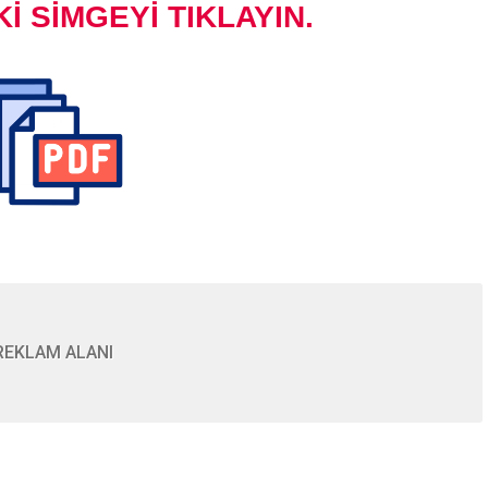
İ SİMGEYİ TIKLAYIN.
Şiir İndir
3. SINIF 23 NİSAN ŞİİRLERİ İNDİR
REKLAM ALANI