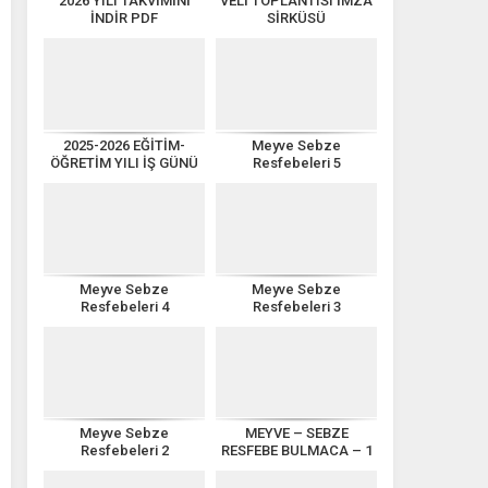
2026 YILI TAKVİMİNİ
VELİ TOPLANTISI İMZA
İNDİR PDF
SİRKÜSÜ
2025-2026 EĞİTİM-
Meyve Sebze
ÖĞRETİM YILI İŞ GÜNÜ
Resfebeleri 5
TAKVİMİ
Meyve Sebze
Meyve Sebze
Resfebeleri 4
Resfebeleri 3
Meyve Sebze
MEYVE – SEBZE
Resfebeleri 2
RESFEBE BULMACA – 1