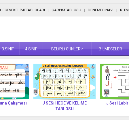
HECEVEKELİMETABLOLARI
ÇARPIMTABLOSU
DENEMESINAVI
RİT
3.SINIF
4.SINIF
BELİRLİ GÜNLER
BİLMECELER
 VE KELİME
J Sesi Labirent Etkinlikleri
F Sesi Metin 
OSU