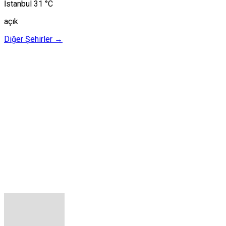
İstanbul
31 °C
açık
Diğer Şehirler →