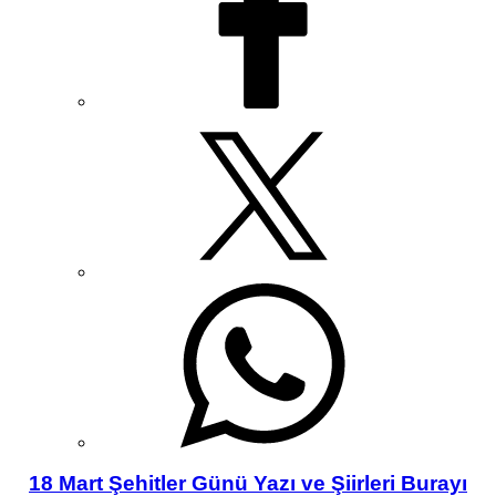
18 Mart Şehitler Günü Yazı ve Şiirleri Burayı