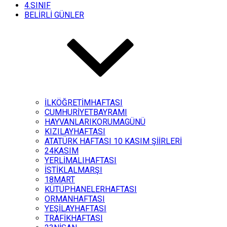
4.SINIF
BELİRLİ GÜNLER
İLKÖĞRETİMHAFTASI
CUMHURİYETBAYRAMI
HAYVANLARIKORUMAGÜNÜ
KIZILAYHAFTASI
ATATÜRK HAFTASI 10 KASIM ŞİİRLERİ
24KASIM
YERLİMALIHAFTASI
İSTİKLALMARŞI
18MART
KÜTÜPHANELERHAFTASI
ORMANHAFTASI
YEŞİLAYHAFTASI
TRAFİKHAFTASI