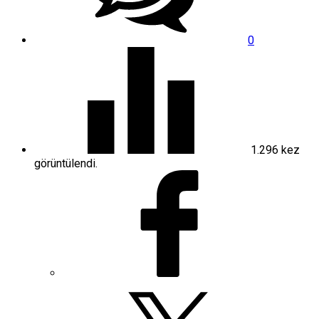
0
1.296
kez
görüntülendi.