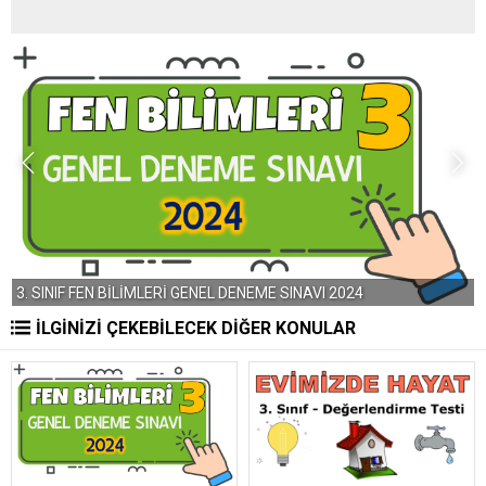
3. SINIF FEN BİLİMLERİ GENEL DENEME SINAVI 2024
3
İLGİNİZİ ÇEKEBİLECEK DİĞER KONULAR