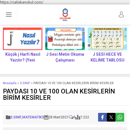
https://caliskanokul.com/
Küçük j Harfi Nasıl
J Sesi Metin Okuma
J SESİ HECE VE
Yazılır? (Yeni
Çalışması
KELİME TABLOSU
Müfredat)
Anasayfa
»
3.SINIF
»
PAYDASI 10 VE 100 OLAN KESİRLERİN BİRİM KESİRLER
PAYDASI 10 VE 100 OLAN KESİRLERİN
BİRİM KESİRLER
3.SINIF
,
MATEMATİK3
28 Mart
2021
0
7.222