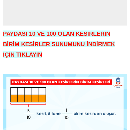
PAYDASI 10 VE 100 OLAN KESİRLERİN
BİRİM KESİRLER SUNUMUNU İNDİRMEK
İÇİN TIKLAYIN