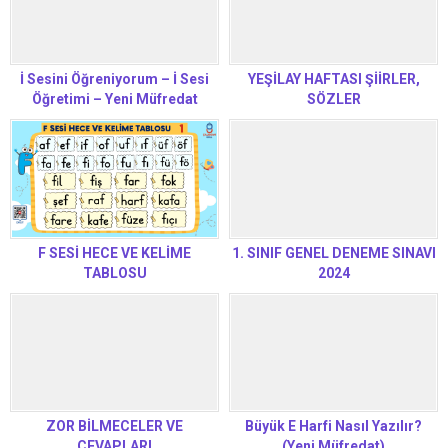
İ Sesini Öğreniyorum – İ Sesi
YEŞİLAY HAFTASI ŞİİRLER,
Öğretimi – Yeni Müfredat
SÖZLER
Okuma Yazma Öğretimi
F SESİ HECE VE KELİME
1. SINIF GENEL DENEME SINAVI
TABLOSU
2024
ZOR BİLMECELER VE
Büyük E Harfi Nasıl Yazılır?
CEVAPLARI
(Yeni Müfredat)