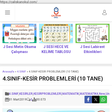
https://caliskanokul.com/
J Sesi Metin Okuma
J SESİ HECE VE
J Sesi Labirent
Çalışması
KELİME TABLOSU
Etkinlikleri
Anasayfa
»
4.SINIF
»
4.SINIF-KESİR PROBLEMLERİ (10 TANE)
4.SINIF-KESİR PROBLEMLERİ (10 TANE)
4.SINIF
,
KESİRLER
,
KESİRPROBLEMLERİ
,
MATEMATİK
,
MATEMATİK4
,
New
,
Unc
01 Mart
2019
2
30.073