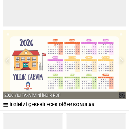
2026 YILI TAKVİMİNİ İNDİR PDF
İLGİNİZİ ÇEKEBİLECEK DİĞER KONULAR