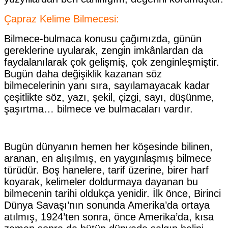
Çapraz Kelime Bilmecesi:
Bilmece-bulmaca konusu çağımız­da, günün
gereklerine uyularak, zen­gin imkânlardan da
faydalanılarak çok gelişmiş, çok zenginleşmiştir.
Bugün daha değişiklik kazanan söz
bilmecelerinin yanı sıra, sayılamayacak kadar
çeşitlikte söz, yazı, şekil, çizgi, sayı, düşünme,
şaşırtma… bil­mece ve bulmacaları vardır.
Bu­gün dünyanın hemen her köşesinde bilinen,
aranan, en alışılmış, en yay­gınlaşmış bilmece
türüdür. Boş ha­nelere, tarif üzerine, birer harf
koyarak, kelimeler doldurmaya daya­nan bu
bilmecenin tarihi oldukça ye­nidir. İlk önce, Birinci
Dünya Savaşı’nın sonunda Amerika’da ortaya
atılmış, 1924’ten sonra, önce Ameri­ka’da, kısa