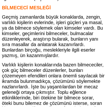
BİLMECECİ MESLEĞİ
Geçmiş zamanlarda büyük konaklarda, zen­gin,
varlıklı kişilerin evlerinde, işle­ri güçleri ya masal,
ya da bilmece söylemek olan kimseler vardı. Bu
kimseler, geçimlerini bilmece­ler, bulmacalar
düzenleyerek, araş­tırıp bularak, bunların yanı
sıra masallar da anlatarak kazanırlar­dı.
Bunlardan birçoğu, meslekleriyle ilgili eserler
yazmış, ün kazan­mışlardır.
Varlıklı kişilerin konaklarında bazen bilmececiler,
çok güç bilmece­ler düzenlerler, bunları
çözemeyen efendileri onlara önemli sayılacak bir
ikramda bulunmadıkça, çözümünü söylemekte
nazlanırlardı. İşte bu yaşantılardan bir mecaz
geleneği ortaya çıkmıştır. Toplu eğlence
etkinliklerinde, biri ötekine bir bilmece sorar,
öteki bunu bilemez de çözümünü isterse, soran