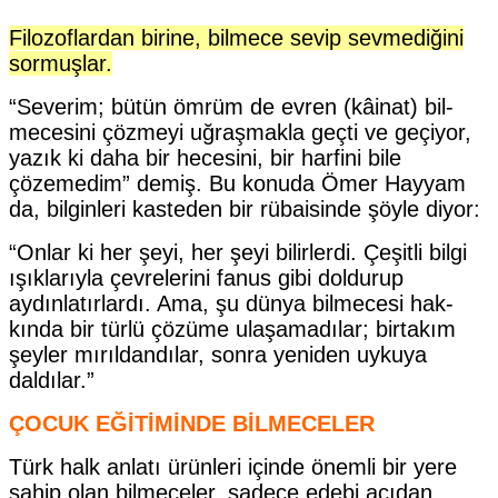
Filozoflardan birine, bilmece sevip sevmediğini
sormuşlar.
“Severim; bütün ömrüm de evren (kâinat) bil­
mecesini çözmeyi uğraşmakla geçti ve geçiyor,
yazık ki daha bir hecesini, bir harfini bile
çözemedim” de­miş. Bu konuda Ömer Hayyam
da, bilginleri kasteden bir rübaisinde şöyle diyor:
“Onlar ki her şeyi, her şeyi bilir­lerdi. Çeşitli bilgi
ışıklarıyla çevrele­rini fanus gibi doldurup
aydınlatır­lardı. Ama, şu dünya bilmecesi hak­
kında bir türlü çözüme ulaşamadı­lar; birtakım
şeyler mırıldandılar, sonra yeniden uykuya
daldılar.”
ÇOCUK EĞİTİMİNDE BİLMECELER
Türk halk anlatı ürünleri içinde önemli bir yere
sahip olan bilmeceler, sadece edebi açıdan