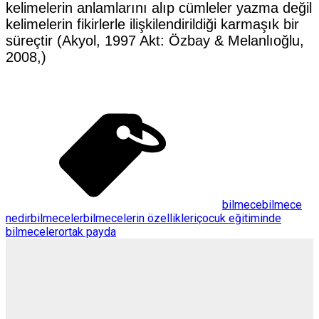
kelimelerin anlamlarını alıp cümleler yazma değil
kelimelerin
fikirlerle ilişkilendirildiği karmaşık bir
süreçtir (Akyol, 1997 Akt: Özbay & Melanlıoğlu,
2008,)
bilmece
bilmece
nedir
bilmeceler
bilmecelerin özellikleri
çocuk eğitiminde
bilmeceler
ortak payda