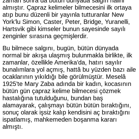
zaman sonra da bütün dünyada salgın halini
almıştır. Çap­raz kelimeler bilmecesini ilk ortaya
atıp bunu düzenli bir yayınla tuttu­ranlar New
York’lu Simon, Caster, Peter, Bridge, Yuranelli,
Hartsvik gi­bi kimseler bunun sayesinde sayılı
zenginler sırasına geçmişlerdir.
Bu bilmece salgını, bugün, bütün dünyada
normal bir akışa ulaşmış bulunmakla birlikte, ilk
zamanlar, özellikle Amerika’da, hatırı sayılır
bunalımlara yol açmış, hattâ bu yüzden bazı aile
ocaklarının yıkıldı­ğı bile görülmüştür. Meselâ
1925’te Mary Zaba adında bir kadın, kocası­nın
bütün gün çapraz kelime bilme­cesi çözmek
hastalığına tutulduğu­nu, bundan baş
alamayarak, çalışma­yı bütün bütün bıraktığını,
sonuç olarak işsiz kalıp kendisini aç bırak­tığını
ispatlamış, mahkemeden bo­şanma kararı
almıştı.