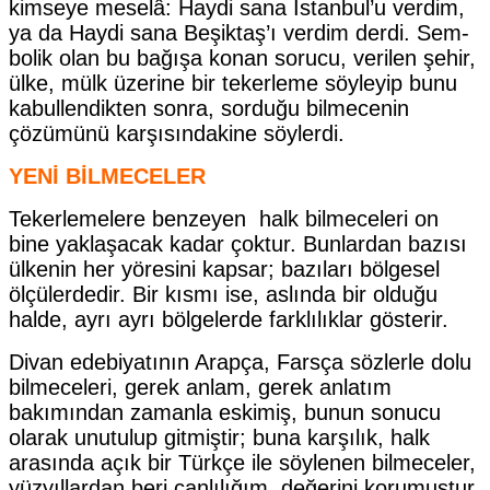
kimseye meselâ: Haydi sana İstanbul’u verdim,
ya da Haydi sa­na Beşiktaş’ı verdim derdi. Sem­
bolik olan bu bağışa konan sorucu, verilen şehir,
ülke, mülk üzerine bir teker­leme söyleyip bunu
kabullendikten sonra, sorduğu bilmecenin
çözümü­nü karşısındakine söylerdi.
YENİ BİLMECELER
Tekerlemelere benzeyen halk bil­meceleri on
bine yaklaşacak kadar çoktur. Bunlardan bazısı
ülkenin her yöresini kapsar; bazıları bölgesel
ölçüler­dedir. Bir kısmı ise, aslında bir olduğu
halde, ayrı ayrı bölgelerde fark­lılıklar gösterir.
Divan edebiyatının Arapça, Farsça sözlerle dolu
bilmeceleri, gerek an­lam, gerek anlatım
bakımından za­manla eskimiş, bunun sonucu
olarak unutulup gitmiştir; buna karşılık, halk
arasında açık bir Türkçe ile söylenen bilmeceler,
yüzyıllardan be­ri canlılığım, değerini korumuştur.