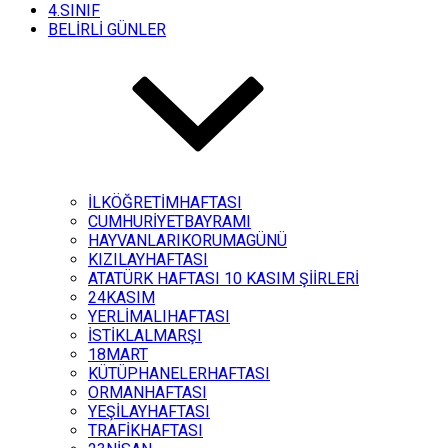
4.SINIF
BELİRLİ GÜNLER
İLKÖĞRETİMHAFTASI
CUMHURİYETBAYRAMI
HAYVANLARIKORUMAGÜNÜ
KIZILAYHAFTASI
ATATÜRK HAFTASI 10 KASIM ŞİİRLERİ
24KASIM
YERLİMALIHAFTASI
İSTİKLALMARŞI
18MART
KÜTÜPHANELERHAFTASI
ORMANHAFTASI
YEŞİLAYHAFTASI
TRAFİKHAFTASI