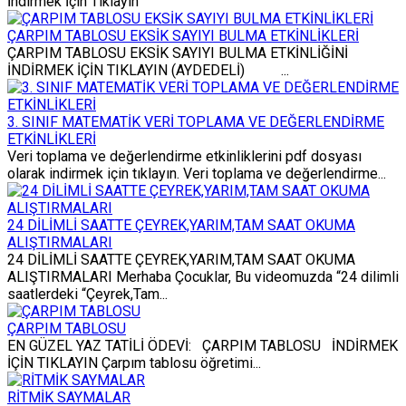
İndirmek İçin Tıklayın
ÇARPIM TABLOSU EKSİK SAYIYI BULMA ETKİNLİKLERİ
ÇARPIM TABLOSU EKSİK SAYIYI BULMA ETKİNLİĞİNİ
İNDİRMEK İÇİN TIKLAYIN (AYDEDELİ) ...
3. SINIF MATEMATİK VERİ TOPLAMA VE DEĞERLENDİRME
ETKİNLİKLERİ
Veri toplama ve değerlendirme etkinliklerini pdf dosyası
olarak indirmek için tıklayın. Veri toplama ve değerlendirme...
24 DİLİMLİ SAATTE ÇEYREK,YARIM,TAM SAAT OKUMA
ALIŞTIRMALARI
24 DİLİMLİ SAATTE ÇEYREK,YARIM,TAM SAAT OKUMA
ALIŞTIRMALARI Merhaba Çocuklar, Bu videomuzda “24 dilimli
saatlerdeki “Çeyrek,Tam...
ÇARPIM TABLOSU
EN GÜZEL YAZ TATİLİ ÖDEVİ: ÇARPIM TABLOSU İNDİRMEK
İÇİN TIKLAYIN Çarpım tablosu öğretimi...
RİTMİK SAYMALAR