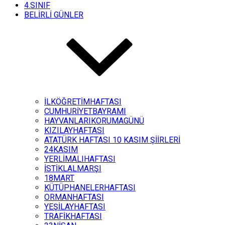
4.SINIF
BELİRLİ GÜNLER
İLKÖĞRETİMHAFTASI
CUMHURİYETBAYRAMI
HAYVANLARIKORUMAGÜNÜ
KIZILAYHAFTASI
ATATÜRK HAFTASI 10 KASIM ŞİİRLERİ
24KASIM
YERLİMALIHAFTASI
İSTİKLALMARŞI
18MART
KÜTÜPHANELERHAFTASI
ORMANHAFTASI
YEŞİLAYHAFTASI
TRAFİKHAFTASI