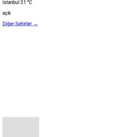
İstanbul
31 °C
açık
Diğer Şehirler →