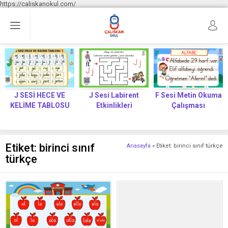
https://caliskanokul.com/
J SESİ HECE VE
J Sesi Labirent
F Sesi Metin Okuma
KELİME TABLOSU
Etkinlikleri
Çalışması
Etiket:
birinci sınıf
Anasayfa
»
Etiket: birinci sınıf türkçe
türkçe