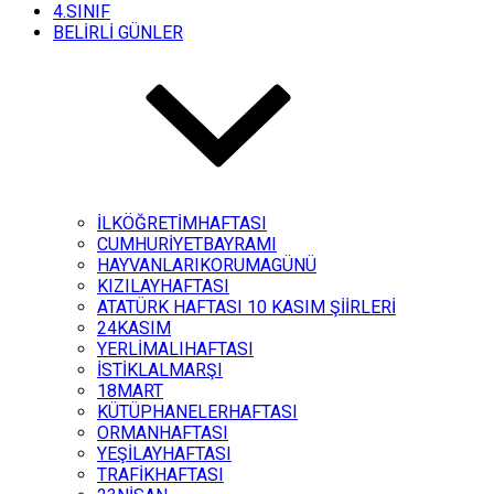
4.SINIF
BELİRLİ GÜNLER
İLKÖĞRETİMHAFTASI
CUMHURİYETBAYRAMI
HAYVANLARIKORUMAGÜNÜ
KIZILAYHAFTASI
ATATÜRK HAFTASI 10 KASIM ŞİİRLERİ
24KASIM
YERLİMALIHAFTASI
İSTİKLALMARŞI
18MART
KÜTÜPHANELERHAFTASI
ORMANHAFTASI
YEŞİLAYHAFTASI
TRAFİKHAFTASI