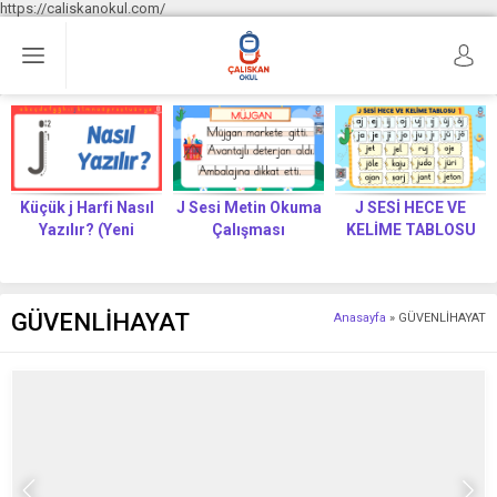
https://caliskanokul.com/
Küçük j Harfi Nasıl
J Sesi Metin Okuma
J SESİ HECE VE
Yazılır? (Yeni
Çalışması
KELİME TABLOSU
Müfredat)
GÜVENLİHAYAT
Anasayfa
»
GÜVENLİHAYAT