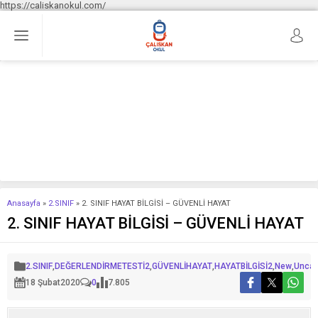
https://caliskanokul.com/
Anasayfa
»
2.SINIF
»
2. SINIF HAYAT BİLGİSİ – GÜVENLİ HAYAT
2. SINIF HAYAT BİLGİSİ – GÜVENLİ HAYAT
2.SINIF
,
DEĞERLENDİRMETESTİ2
,
GÜVENLİHAYAT
,
HAYATBİLGİSİ2
,
New
,
Uncat
18 Şubat
2020
0
7.805