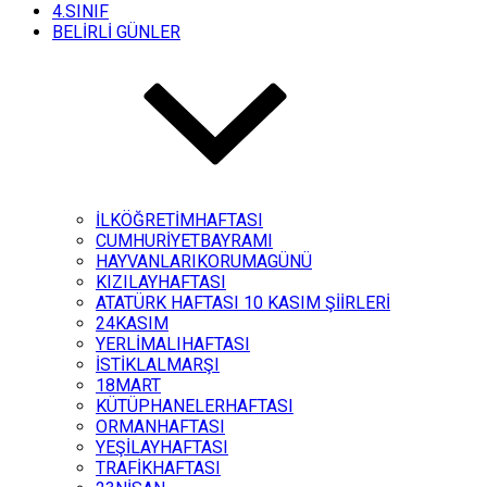
4.SINIF
BELİRLİ GÜNLER
İLKÖĞRETİMHAFTASI
CUMHURİYETBAYRAMI
HAYVANLARIKORUMAGÜNÜ
KIZILAYHAFTASI
ATATÜRK HAFTASI 10 KASIM ŞİİRLERİ
24KASIM
YERLİMALIHAFTASI
İSTİKLALMARŞI
18MART
KÜTÜPHANELERHAFTASI
ORMANHAFTASI
YEŞİLAYHAFTASI
TRAFİKHAFTASI